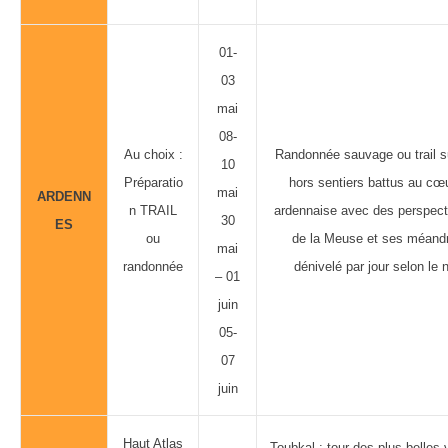
01-
03
mai
08-
Au choix :
Randonnée sauvage ou trail s
10
Préparatio
hors sentiers battus au cœu
mai
ARDENN
n TRAIL
ardennaise avec des perspecti
30
ES
ou
de la Meuse et ses méand
mai
randonnée
dénivelé par jour selon le 
– 01
juin
05-
07
juin
Haut Atlas
Toubkal : tour des plus belles 