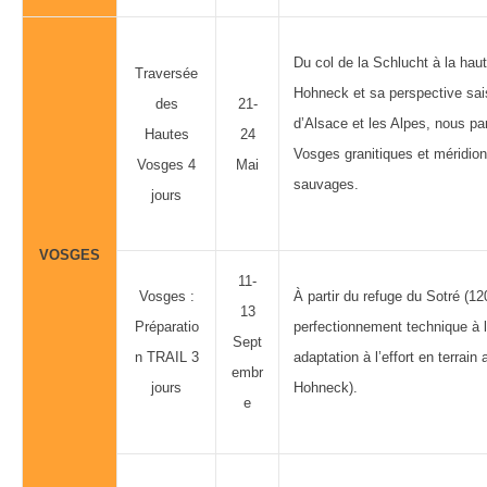
Du col de la Schlucht à la hau
Traversée
Hohneck et sa perspective sais
des
21-
d’Alsace et les Alpes, nous p
Hautes
24
Vosges granitiques et méridion
Vosges 4
Mai
sauvages.
jours
VOSGES
11-
Vosges :
À partir du refuge du Sotré (12
13
Préparatio
perfectionnement technique à 
Sept
n TRAIL 3
adaptation à l’effort en terrain
embr
jours
Hohneck).
e