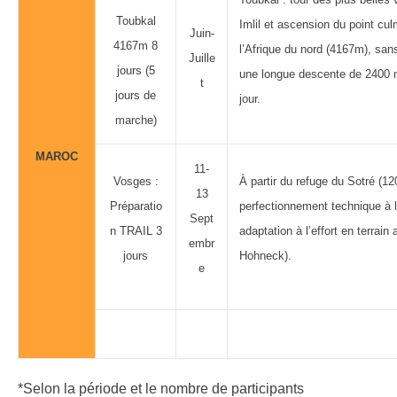
Toubkal
Imlil et ascension du point cul
Juin-
4167m 8
l’Afrique du nord (4167m), sans
Juille
jours (5
une longue descente de 2400 m
t
jours de
jour.
marche)
MAROC
11-
Vosges :
À partir du refuge du Sotré (12
13
Préparatio
perfectionnement technique à 
Sept
n TRAIL 3
adaptation à l’effort en terrain
embr
jours
Hohneck).
e
*Selon la période et le nombre de participants