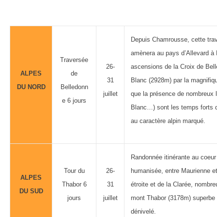
Depuis Chamrousse, cette tra
amènera au pays d’Allevard à 
Traversée
26-
ascensions de la Croix de Be
ALPES
de
31
Blanc (2928m) par la magnifi
DU NORD
Belledonn
juillet
que la présence de nombreux l
e
6 jours
Blanc…) sont les temps forts d
au caractère alpin marqué.
Randonnée itinérante au coeu
Tour du
26-
humanisée, entre Maurienne et
ALPES
Thabor 6
31
étroite et de la Clarée, nombr
DU SUD
jours
juillet
mont Thabor (3178m) superbe
dénivelé.