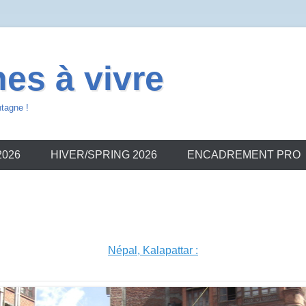
es à vivre
ntagne !
2026
HIVER/SPRING 2026
ENCADREMENT PRO
Népal, Kalapattar :