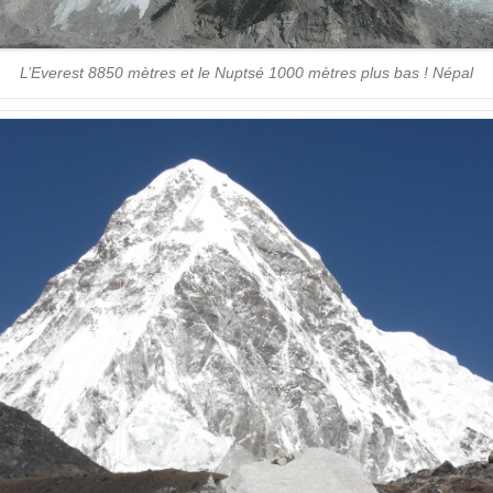
L’Everest 8850 mètres et le Nuptsé 1000 mètres plus bas ! Népal