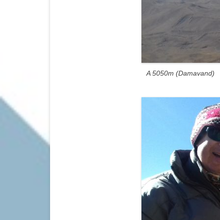
A 5050m (Damavand)