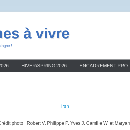
es à vivre
ntagne !
2026
HIVER/SPRING 2026
ENCADREMENT PRO
Iran
rédit photo : Robert V. Philippe P. Yves J. Camille W. et Marya