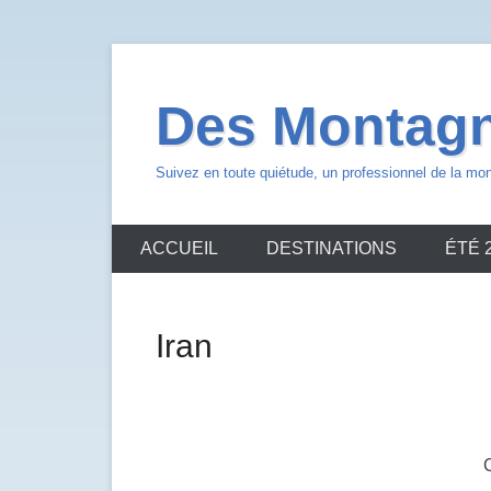
Aller
au
Des Montagn
contenu
Suivez en toute quiétude, un professionnel de la mo
ACCUEIL
DESTINATIONS
ÉTÉ 
Iran
C